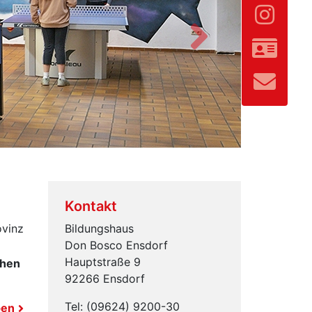
Vor
Kontakt
ovinz
Bildungshaus
Don Bosco Ensdorf
Hauptstraße 9
chen
92266 Ensdorf
Tel: (09624) 9200-30
pen