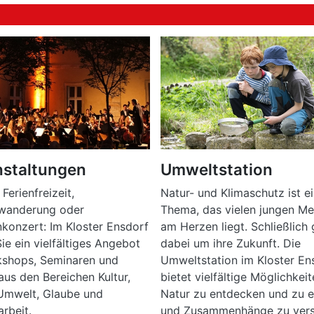
nstaltungen
Umweltstation
Ferienfreizeit,
Natur- und Klimaschutz ist e
rwanderung oder
Thema, das vielen jungen M
nkonzert: Im Kloster Ensdorf
am Herzen liegt. Schließlich 
Sie ein vielfältiges Angebot
dabei um ihre Zukunft. Die
kshops, Seminaren und
Umweltstation im Kloster En
aus den Bereichen Kultur,
bietet vielfältige Möglichkeit
Umwelt, Glaube und
Natur zu entdecken und zu e
arbeit.
und Zusammenhänge zu vers