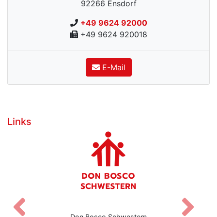
92266
Ensdorf
+49 9624 92000
+49 9624 920018
E-Mail
Links
Zurück
V
Don Bosco Schwestern