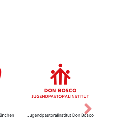
Vor
ünchen
Jugendpastoralinstitut Don Bosco
Don Bo