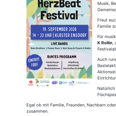
Musik, B
Gemeinsc
Freut euc
Familie s
Für musik
K Rollin
,
Festivala
Auch rund
Bastelakt
Aktionss
Einrichtu
Natürlich
Fischspez
Egal ob mit Familie, Freunden, Nachbarn ode
zusammen.