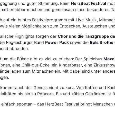
egegnung und guter Stimmung. Beim
HerzBeat Festival
möc
haft erlebbar machen und gemeinsam einen besonderen Ta
h auf ein buntes Festivalprogramm mit Live-Musik, Mitmach
owie vielen Möglichkeiten zum Entdecken, Austauschen und
alische Highlights sorgen der
Chor und die Tanzgruppe de
 die Regensburger Band
Power Pack
sowie die
Buls Brothe
bend abrunden.
 um die Bühne gibt es viel zu erleben: Der Spielebus
Maxe
ionen, eine Chill-out-Ecke, ein Kinderbasar, eine Zirkussh
tände laden zum Mitmachen ein. Mit dabei sind unter ande
ngen.
 kommt auch der Genuss nicht zu kurz. Von Kaffee und Kuch
ialitäten bis hin zu Popcorn, Eis und kühlen Getränken ist
r einfach spontan – das HerzBeat Festival bringt Mensche