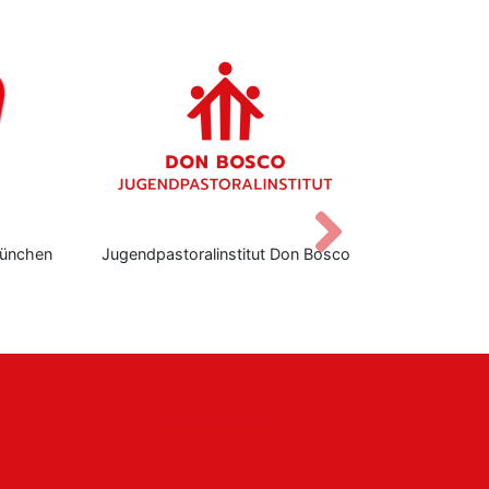
Vor
ünchen
Jugendpastoralinstitut Don Bosco
Don Bo